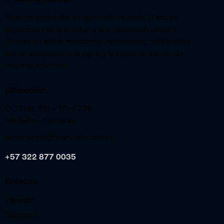
Nuestro propósito es que cada vez más Startups
experimenten bienestar y crecimiento financiero.
Acceso a capital, mentoring, networking, softlanding,
asesoramiento estratégico y la Implementación de
mejores prácticas.
Ubicación
Cl 50 No. 81B – 17 of 209
Medellín – Colombia
experiencia@financialestate.co
+57 322 877 0035
Enlaces
Servicios
Nosotros