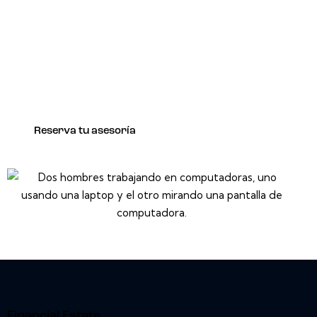
Negociación y redacción de
acuerdos con socios, proveedores y
clientes.
Protección de la propiedad intelectual, incluyendo
marcas comerciales, patentes y derechos de autor.
Reserva tu asesoría
Financial Estate